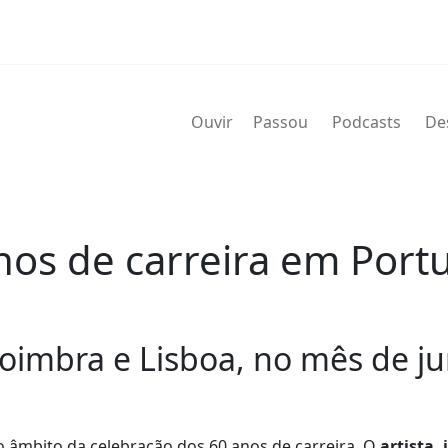
Ouvir
Passou
Podcasts
De
os de carreira em Portu
oimbra e Lisboa, no mês de j
o âmbito da celebração dos 60 anos de carreira. O
artista, 