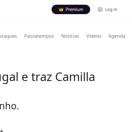
Premium
Log in
staques
Passatempos
Notícias
Vídeos
Agenda
gal e traz Camilla
unho.
já