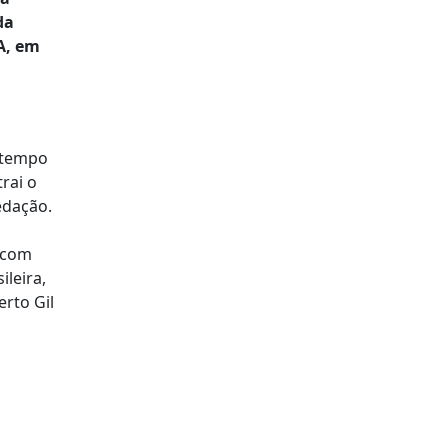
da
A, em
6.
o tempo
rai o
redação.
s com
leira,
erto Gil