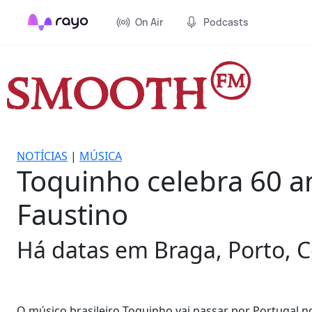
On Air
Podcasts
NOTÍCIAS
|
MÚSICA
Toquinho celebra 60 an
Faustino
Há datas em Braga, Porto, C
O músico brasileiro Toquinho vai passar por Portugal n