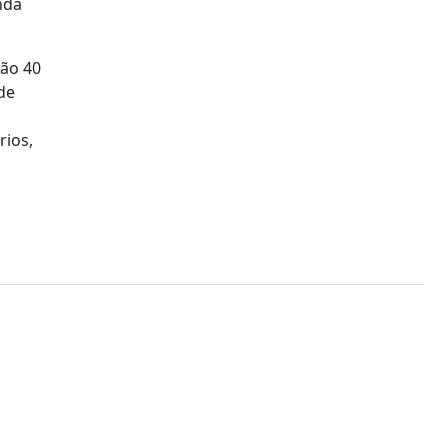
nda
São 40
de
rios,