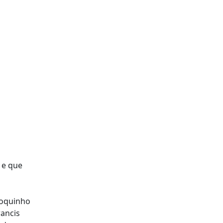
 e que
Toquinho
ancis