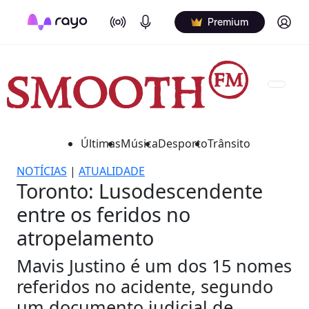
On Air
Podcasts
Log in
Premium
Últimas
Música
Desporto
Trânsito
NOTÍCIAS
|
ATUALIDADE
Toronto: Lusodescendente
entre os feridos no
atropelamento
Mavis Justino é um dos 15 nomes
referidos no acidente, segundo
um documento judicial de