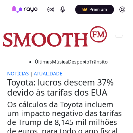
On Air
Podcasts
Log in
Premium
Últimas
Música
Desporto
Trânsito
NOTÍCIAS
|
ATUALIDADE
Toyota: lucros descem 37%
devido às tarifas dos EUA
Os cálculos da Toyota incluem
um impacto negativo das tarifas
de Trump de 8,145 mil milhões
de euros, para todo o ano fiscal.