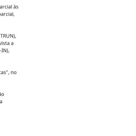
rcial às
arcial,
STRUN),
ista a
IN),
tas", no
ão
na