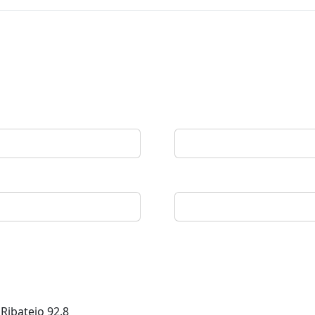
 Ribatejo
92.8