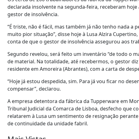
declarada insolvente na segunda-feira, receberam hoje 
gestor de insolvência.
“É triste, não é fácil, mas também já não tenho nada a p
muito pior situação”, disse hoje à Lusa Alzira Cupertino
conta de que o gestor de insolvência assegurou aos tr
Segundo revelou, será feito um inventário “de todo o mat
de material. Na totalidade, até recebermos, o gestor di
residente em Amoreira (Abrantes), com a carta de des
“Hoje já estou despedida, sim. Para já vou ficar no dese
compensar”, declarou.
A empresa detentora da fábrica da Tupperware em Monta
Tribunal Judicial da Comarca de Lisboa, desfecho que 
relatarem à Lusa um sentimento de resignação perant
de continuidade da unidade fabril.
Mais Vistas