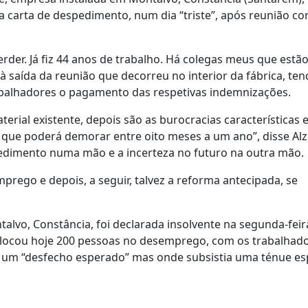
a carta de despedimento, num dia “triste”, após reunião c
erder. Já fiz 44 anos de trabalho. Há colegas meus que estã
, à saída da reunião que decorreu no interior da fábrica, te
abalhadores o pagamento das respetivas indemnizações.
erial existente, depois são as burocracias características 
z que poderá demorar entre oito meses a um ano”, disse Alz
pedimento numa mão e a incerteza no futuro na outra mão.
mprego e depois, a seguir, talvez a reforma antecipada, se
lvo, Constância, foi declarada insolvente na segunda-feir
colocou hoje 200 pessoas no desemprego, com os trabalhad
e um “desfecho esperado” mas onde subsistia uma ténue e