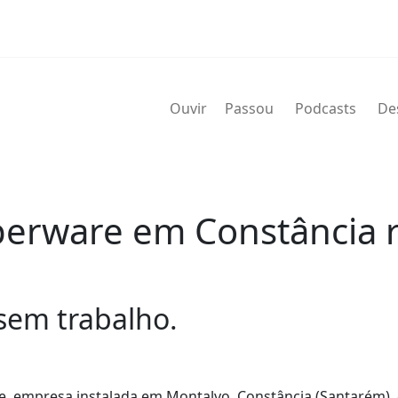
Ouvir
Passou
Podcasts
De
perware em Constância 
sem trabalho.
e, empresa instalada em Montalvo, Constância (Santarém),