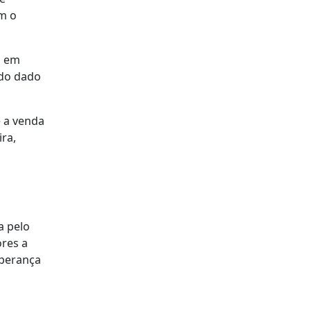
om o
o em
ndo dado
e a venda
ira,
a pelo
ores a
sperança