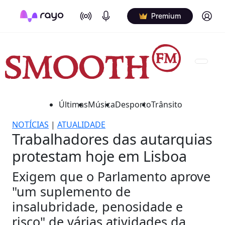
On Air
Podcasts
Log in
Premium
Últimas
Música
Desporto
Trânsito
NOTÍCIAS
|
ATUALIDADE
Trabalhadores das autarquias
protestam hoje em Lisboa
Exigem que o Parlamento aprove
"um suplemento de
insalubridade, penosidade e
risco" de várias atividades da