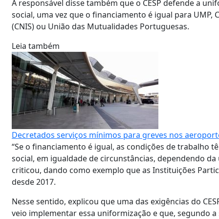
A responsável disse também que o CESP defende a unif
social, uma vez que o financiamento é igual para UMP, C
(CNIS) ou União das Mutualidades Portuguesas.
Leia também
Decretados serviços mínimos para greves nos aeroport
“Se o financiamento é igual, as condições de trabalho t
social, em igualdade de circunstâncias, dependendo d
criticou, dando como exemplo que as Instituições Partic
desde 2017.
Nesse sentido, explicou que uma das exigências do CES
veio implementar essa uniformização e que, segundo a si