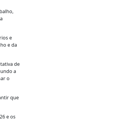
balho,
na
rios e
lho e da
tativa de
egundo a
nar o
antir que
26 e os