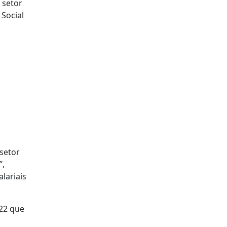
 setor
 Social
 setor
”,
lariais
022 que