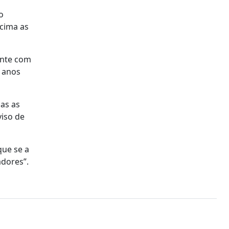
o
 cima as
ante com
s anos
das as
viso de
que se a
adores”.