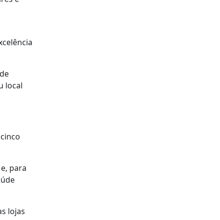
xcelência
 de
 local
 cinco
e, para
aúde
s lojas