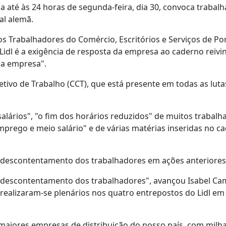
a até às 24 horas de segunda-feira, dia 30, convoca trabal
al alemã.
os Trabalhadores do Comércio, Escritórios e Serviços de Po
Lidl é a exigência de resposta da empresa ao caderno reivin
 a empresa".
etivo de Trabalho (CCT), que está presente em todas as luta
alários", "o fim dos horários reduzidos" de muitos trabalh
mprego e meio salário" e de várias matérias inseridas no c
o descontentamento dos trabalhadores em ações anteriores
 descontentamento dos trabalhadores", avançou Isabel Ca
realizaram-se plenários nos quatro entrepostos do Lidl em
as maiores empresas de distribuição do nosso país, com milh