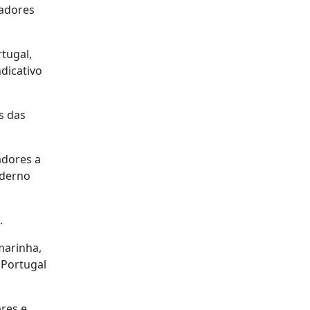
hadores
rtugal,
dicativo
s das
adores a
aderno
.
marinha,
 Portugal
ares e