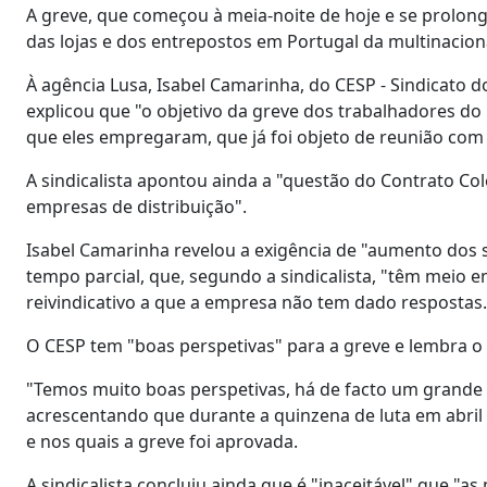
A greve, que começou à meia-noite de hoje e se prolong
das lojas e dos entrepostos em Portugal da multinacion
À agência Lusa, Isabel Camarinha, do CESP - Sindicato d
explicou que "o objetivo da greve dos trabalhadores do 
que eles empregaram, que já foi objeto de reunião com
A sindicalista apontou ainda a "questão do Contrato Col
empresas de distribuição".
Isabel Camarinha revelou a exigência de "aumento dos s
tempo parcial, que, segundo a sindicalista, "têm meio e
reivindicativo a que a empresa não tem dado respostas.
O CESP tem "boas perspetivas" para a greve e lembra 
"Temos muito boas perspetivas, há de facto um grande
acrescentando que durante a quinzena de luta em abril 
e nos quais a greve foi aprovada.
A sindicalista concluiu ainda que é "inaceitável" que "