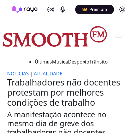
On Air
Podcasts
Log in
Premium
Últimas
Música
Desporto
Trânsito
NOTÍCIAS
|
ATUALIDADE
Trabalhadores não docentes
protestam por melhores
condições de trabalho
A manifestação acontece no
mesmo dia de greve dos
trabalhadores não docentes.