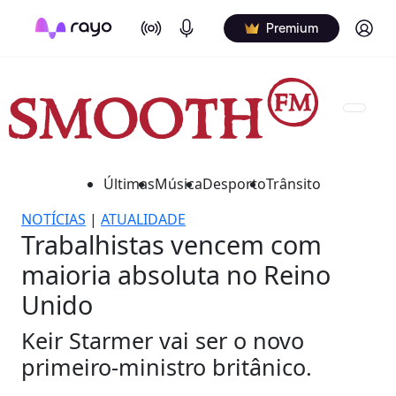
On Air
Podcasts
Log in
Premium
Últimas
Música
Desporto
Trânsito
NOTÍCIAS
|
ATUALIDADE
Trabalhistas vencem com
maioria absoluta no Reino
Unido
Keir Starmer vai ser o novo
primeiro-ministro britânico.