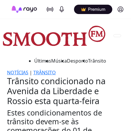
On Air
Podcasts
Log in
Premium
Últimas
Música
Desporto
Trânsito
NOTÍCIAS
|
TRÂNSITO
Trânsito condicionado na
Avenida da Liberdade e
Rossio esta quarta-feira
Estes condicionamentos de
trânsito devem-se às
comemorações do 01 de