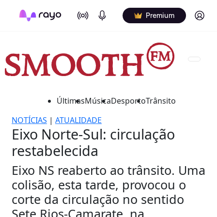
On Air
Podcasts
Log in
Premium
Últimas
Música
Desporto
Trânsito
NOTÍCIAS
|
ATUALIDADE
Eixo Norte-Sul: circulação
restabelecida
Eixo NS reaberto ao trânsito. Uma
colisão, esta tarde, provocou o
corte da circulação no sentido
Sete Rios-Camarate, na