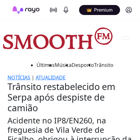
On Air
Podcasts
Log in
Premium
Últimas
Música
Desporto
Trânsito
NOTÍCIAS
|
ATUALIDADE
Trânsito restabelecido em
Serpa após despiste de
camião
Acidente no IP8/EN260, na
freguesia de Vila Verde de
Ficalho, obrigou à interrupção da