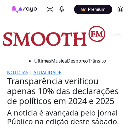
On Air
Podcasts
Log in
Premium
Últimas
Música
Desporto
Trânsito
NOTÍCIAS
|
ATUALIDADE
Transparência verificou
apenas 10% das declarações
de políticos em 2024 e 2025
A notícia é avançada pelo jornal
Público na edição deste sábado.