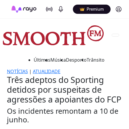
On Air
Podcasts
Log in
Premium
Últimas
Música
Desporto
Trânsito
NOTÍCIAS
|
ATUALIDADE
Três adeptos do Sporting
detidos por suspeitas de
agressões a apoiantes do FCP
Os incidentes remontam a 10 de
junho.