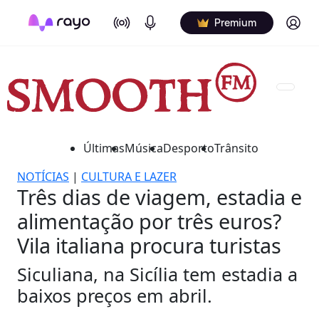
On Air
Podcasts
Log in
Premium
Últimas
Música
Desporto
Trânsito
NOTÍCIAS
|
CULTURA E LAZER
Três dias de viagem, estadia e
alimentação por três euros?
Vila italiana procura turistas
Siculiana, na Sicília tem estadia a
baixos preços em abril.