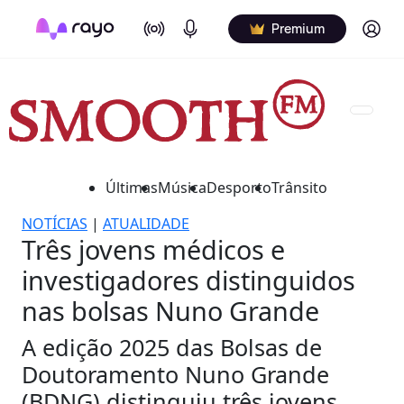
On Air
Podcasts
Log in
Premium
Últimas
Música
Desporto
Trânsito
NOTÍCIAS
|
ATUALIDADE
Três jovens médicos e
investigadores distinguidos
nas bolsas Nuno Grande
A edição 2025 das Bolsas de
Doutoramento Nuno Grande
(BDNG) distinguiu três jovens