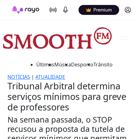
On Air
Podcasts
Log in
Premium
Últimas
Música
Desporto
Trânsito
NOTÍCIAS
|
ATUALIDADE
Tribunal Arbitral determina
serviços mínimos para greve
de professores
Na semana passada, o STOP
recusou a proposta da tutela de
serviços mínimos que permitam