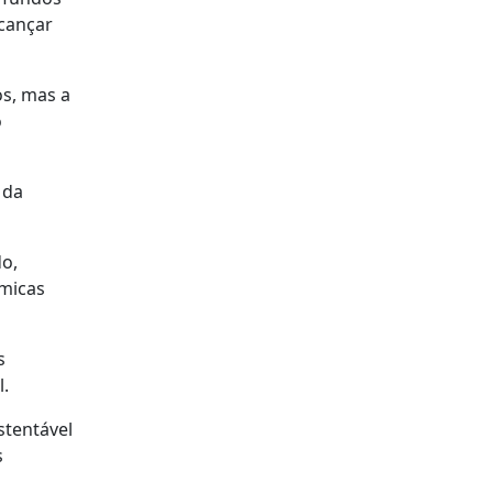
lcançar
os, mas a
o
 da
do,
ómicas
s
l.
stentável
s