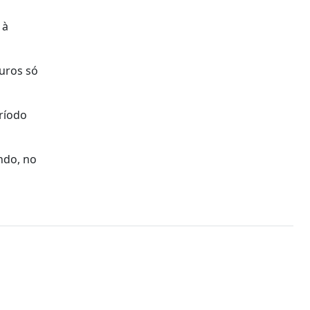
 à
uros só
eríodo
ndo, no