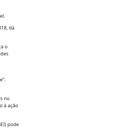
el.
018, dá
ta o
ades
e”.
as no
o à ação
BEI) pode