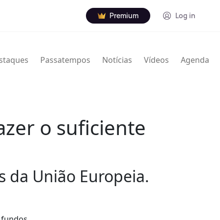
Premium
Log in
staques
Passatempos
Notícias
Vídeos
Agenda
zer o suficiente
s da União Europeia.
r fundos