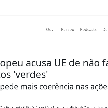
Ouvir
Passou
Podcasts
De
opeu acusa UE de não fa
os 'verdes'
pede mais coerência nas açõe
o Europeia (UE) “não está a fazer o suficiente” para aloca