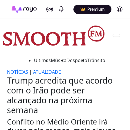
On Air
Podcasts
Log in
Premium
Últimas
Música
Desporto
Trânsito
NOTÍCIAS
|
ATUALIDADE
Trump acredita que acordo
com o Irão pode ser
alcançado na próxima
semana
Conflito no Médio Oriente irá