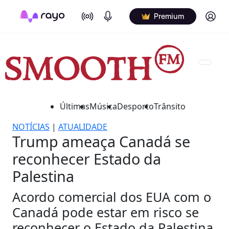
On Air
Podcasts
Log in
Premium
Últimas
Música
Desporto
Trânsito
NOTÍCIAS
|
ATUALIDADE
Trump ameaça Canadá se
reconhecer Estado da
Palestina
Acordo comercial dos EUA com o
Canadá pode estar em risco se
reconhecer o Estado da Palestina,