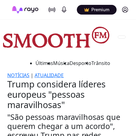
On Air
Podcasts
Log in
Premium
Últimas
Música
Desporto
Trânsito
NOTÍCIAS
|
ATUALIDADE
Trump considera líderes
europeus "pessoas
maravilhosas"
"São pessoas maravilhosas que
querem chegar a um acordo",
escreveu Trump nas redes