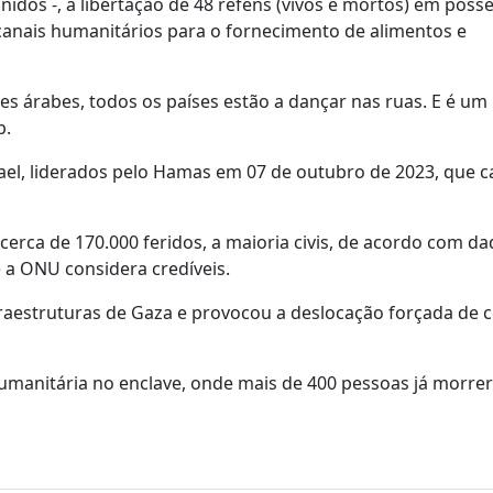
nidos -, a libertação de 48 reféns (vivos e mortos) em poss
canais humanitários para o fornecimento de alimentos e
es árabes, todos os países estão a dançar nas ruas. E é um
p.
ael, liderados pelo Hamas em 07 de outubro de 2023, que 
 cerca de 170.000 feridos, a maioria civis, de acordo com d
 a ONU considera credíveis.
fraestruturas de Gaza e provocou a deslocação forçada de 
umanitária no enclave, onde mais de 400 pessoas já morre