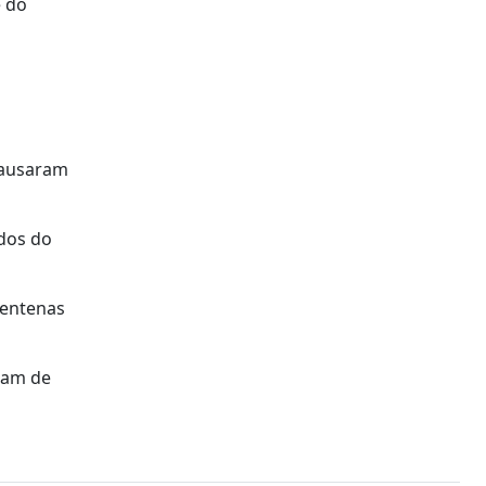
e do
causaram
ados do
centenas
ram de