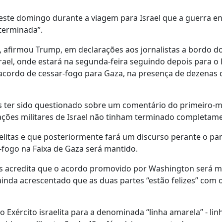
ste domingo durante a viagem para Israel que a guerra en
 terminada”.
 afirmou Trump, em declarações aos jornalistas a bordo do
rael, onde estará na segunda-feira seguindo depois para o 
o acordo de cessar-fogo para Gaza, na presença de dezenas 
s ter sido questionado sobre um comentário do primeiro-m
rações militares de Israel não tinham terminado completam
raelitas e que posteriormente fará um discurso perante o p
r-fogo na Faixa de Gaza será mantido.
s acredita que o acordo promovido por Washington será m
ainda acrescentado que as duas partes “estão felizes” com 
o Exército israelita para a denominada “linha amarela” - lin