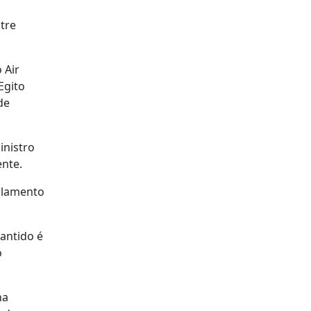
tre
 Air
Egito
de
inistro
ente.
arlamento
antido é
o
ha