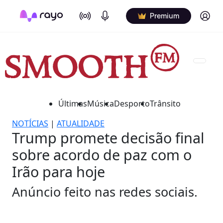
On Air
Podcasts
Log in
Premium
Últimas
Música
Desporto
Trânsito
NOTÍCIAS
|
ATUALIDADE
Trump promete decisão final
sobre acordo de paz com o
Irão para hoje
Anúncio feito nas redes sociais.