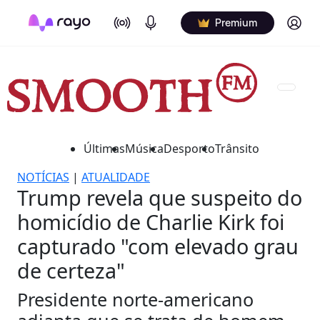
On Air
Podcasts
Log in
Premium
Últimas
Música
Desporto
Trânsito
NOTÍCIAS
|
ATUALIDADE
Trump revela que suspeito do
homicídio de Charlie Kirk foi
capturado "com elevado grau
de certeza"
Presidente norte-americano