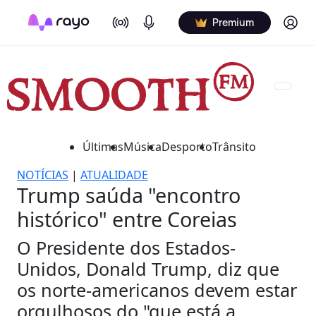
On Air
Podcasts
Log in
Premium
Últimas
Música
Desporto
Trânsito
NOTÍCIAS
|
ATUALIDADE
Trump saúda "encontro
histórico" entre Coreias
O Presidente dos Estados-
Unidos, Donald Trump, diz que
os norte-americanos devem estar
orgulhosos do "que está a