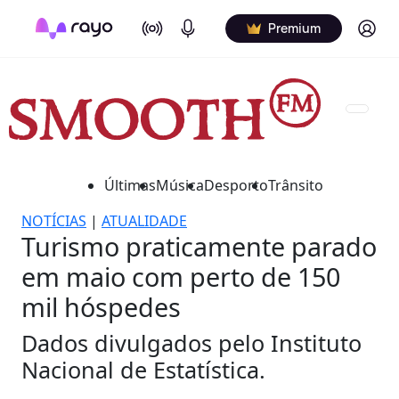
On Air
Podcasts
Log in
Premium
Últimas
Música
Desporto
Trânsito
NOTÍCIAS
|
ATUALIDADE
Turismo praticamente parado
em maio com perto de 150
mil hóspedes
Dados divulgados pelo Instituto
Nacional de Estatística.