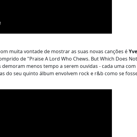
om muita vontade de mostrar as suas novas canções é
Yve
 comprido de "Praise A Lord Who Chews. But Which Does No
ões demoram menos tempo a serem ouvidas - cada uma com
emas do seu quinto álbum envolvem rock e r&b como se fos