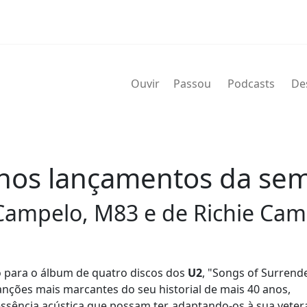
Ouvir
Passou
Podcasts
De
 nos lançamentos da se
Campelo, M83 e de Richie Cam
ho para o álbum de quatro discos dos
U2
, "Songs of Surrend
canções mais marcantes do seu historial de mais 40 anos,
essência acústica que possam ter, adaptando-os à sua veter