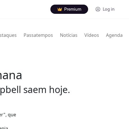
Premium
Log in
staques
Passatempos
Notícias
Vídeos
Agenda
mana
pbell saem hoje.
er", que
ania