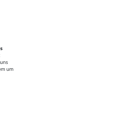
s
t
 uns
sem um