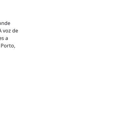
 onde
A voz de
es a
 Porto,