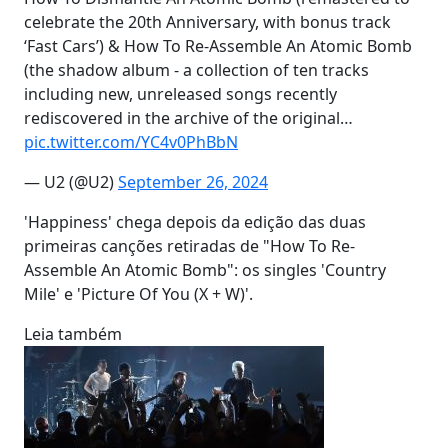
celebrate the 20th Anniversary, with bonus track
‘Fast Cars’) & How To Re-Assemble An Atomic Bomb
(the shadow album - a collection of ten tracks
including new, unreleased songs recently
rediscovered in the archive of the original…
pic.twitter.com/YC4v0PhBbN
— U2 (@U2)
September 26, 2024
'Happiness' chega depois da edição das duas
primeiras canções retiradas de "How To Re-
Assemble An Atomic Bomb": os singles 'Country
Mile' e 'Picture Of You (X + W)'.
Leia também