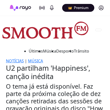
On Air
Podcasts
Log in
Premium
Últimas
Música
Desporto
Trânsito
NOTÍCIAS
|
MÚSICA
U2 partilham 'Happiness',
canção inédita
O tema já está disponível. Faz
parte da próxima coleção de dez
canções retiradas das sessões de
gravação originais do disco "How