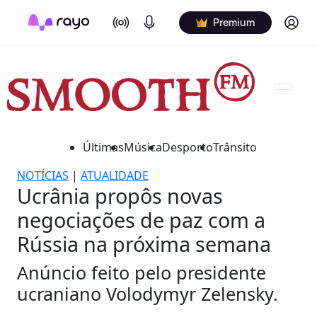
On Air
Podcasts
Log in
Premium
Últimas
Música
Desporto
Trânsito
NOTÍCIAS
|
ATUALIDADE
Ucrânia propôs novas
negociações de paz com a
Rússia na próxima semana
Anúncio feito pelo presidente
ucraniano Volodymyr Zelensky.