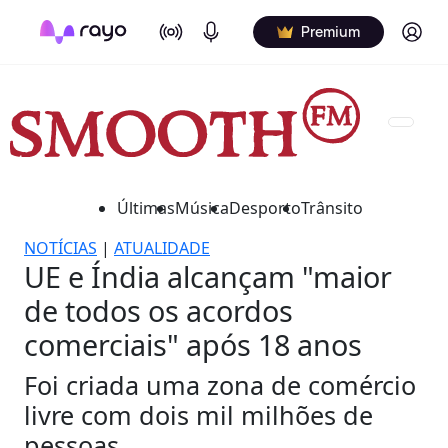
On Air
Podcasts
Log in
Premium
Últimas
Música
Desporto
Trânsito
NOTÍCIAS
|
ATUALIDADE
UE e Índia alcançam "maior
de todos os acordos
comerciais" após 18 anos
Foi criada uma zona de comércio
livre com dois mil milhões de
pessoas.