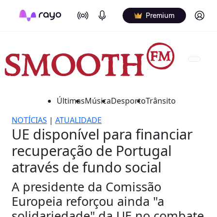
On Air
Podcasts
Log in
Premium
Últimas
Música
Desporto
Trânsito
NOTÍCIAS
|
ATUALIDADE
UE disponível para financiar
recuperação de Portugal
através de fundo social
A presidente da Comissão
Europeia reforçou ainda "a
solidariedade" da UE no combate