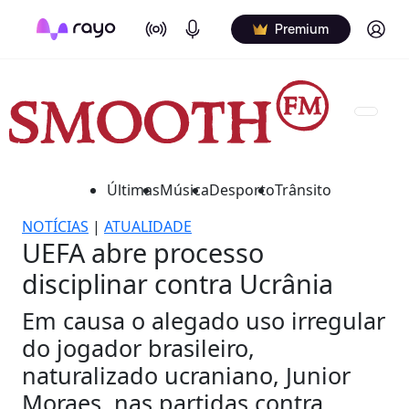
On Air
Podcasts
Log in
Premium
Últimas
Música
Desporto
Trânsito
NOTÍCIAS
|
ATUALIDADE
UEFA abre processo
disciplinar contra Ucrânia
Em causa o alegado uso irregular
do jogador brasileiro,
naturalizado ucraniano, Junior
Moraes, nas partidas contra