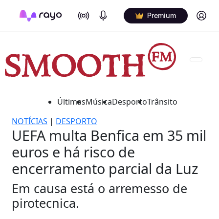
On Air
Podcasts
Log in
Premium
Últimas
Música
Desporto
Trânsito
NOTÍCIAS
|
DESPORTO
UEFA multa Benfica em 35 mil
euros e há risco de
encerramento parcial da Luz
Em causa está o arremesso de
pirotecnica.