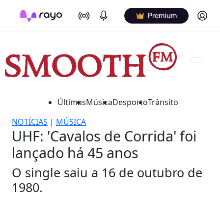
On Air
Podcasts
Log in
Premium
Últimas
Música
Desporto
Trânsito
NOTÍCIAS
|
MÚSICA
UHF: 'Cavalos de Corrida' foi
lançado há 45 anos
O single saiu a 16 de outubro de
1980.