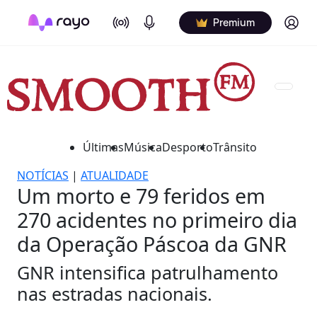
On Air
Podcasts
Log in
Premium
Últimas
Música
Desporto
Trânsito
NOTÍCIAS
|
ATUALIDADE
Um morto e 79 feridos em
270 acidentes no primeiro dia
da Operação Páscoa da GNR
GNR intensifica patrulhamento
nas estradas nacionais.