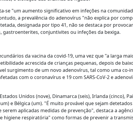
ta-se "um aumento significativo em infeções na comunidad
ontudo, a prevalência do adenovírus "não explica por comp
etetada, designada por tipo 41, não se destaca por provoca
 gastroenterites, conjuntivites ou infeções da bexiga.
ecundários da vacina da covid-19, uma vez que "a larga mai
etibilidade acrescida de crianças pequenas, depois de baixo
sível surgimento de um novo adenovírus, tal como uma co-i
nfetadas com o coronavírus e 19 com SARS-CoV-2 e adenoví
stados Unidos (nove), Dinamarca (seis), Irlanda (cinco), Pa
 (um) e Bélgica (um). "É muito provável que sejam detetados
e serem aplicadas medidas de prevenção", destaca a agênc
 higiene respiratória" como formas de prevenir a transmi