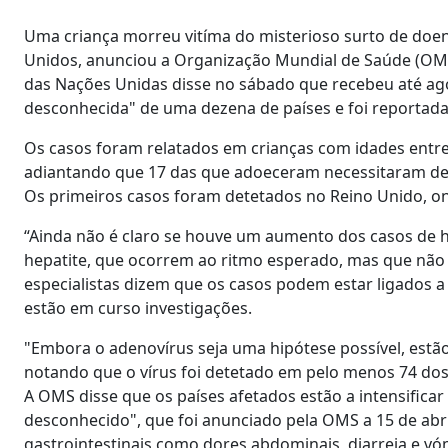
Uma criança morreu vitíma do misterioso surto de doen
Unidos, anunciou a Organização Mundial de Saúde (OMS
das Nações Unidas disse no sábado que recebeu até ag
desconhecida" de uma dezena de países e foi reportad
Os casos foram relatados em crianças com idades entre
adiantando que 17 das que adoeceram necessitaram de 
Os primeiros casos foram detetados no Reino Unido, on
“Ainda não é claro se houve um aumento dos casos de h
hepatite, que ocorrem ao ritmo esperado, mas que não 
especialistas dizem que os casos podem estar ligados 
estão em curso investigações.
"Embora o adenovírus seja uma hipótese possível, estão
notando que o vírus foi detetado em pelo menos 74 dos
A OMS disse que os países afetados estão a intensificar
desconhecido", que foi anunciado pela OMS a 15 de abri
gastrointestinais como dores abdominais, diarreia e vó