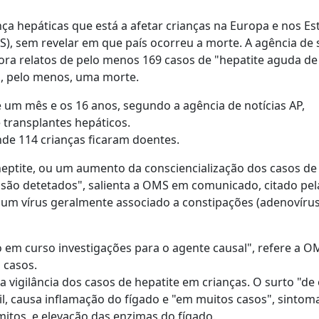
ça hepáticas que está a afetar crianças na Europa e nos Es
), sem revelar em que país ocorreu a morte. A agência de
ora relatos de pelo menos 169 casos de "hepatite aguda d
a, pelo menos, uma morte.
 um mês e os 16 anos, segundo a agência de notícias AP,
transplantes hepáticos.
de 114 crianças ficaram doentes.
eptite, ou um aumento da consciencialização dos casos de
são detetados", salienta a OMS em comunicado, citado pel
a um vírus geralmente associado a constipações (adenovírus
 em curso investigações para o agente causal", refere a O
 casos.
 a vigilância dos casos de hepatite em crianças. O surto "de
l, causa inflamação do fígado e "em muitos casos", sintom
mitos, e elevação das enzimas do fígado.