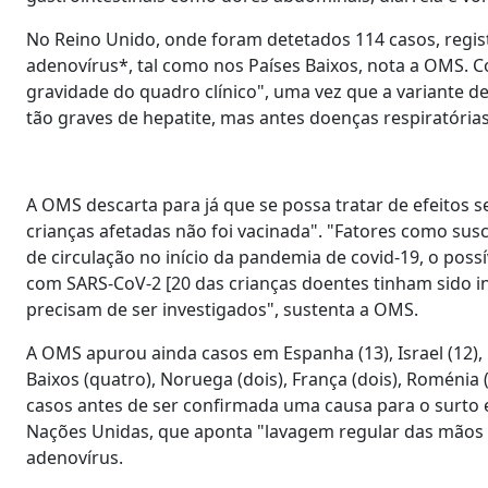
No Reino Unido, onde foram detetados 114 casos, regis
adenovírus*, tal como nos Países Baixos, nota a OMS. C
gravidade do quadro clínico", uma vez que a variante d
tão graves de hepatite, mas antes doenças respiratórias,
A OMS descarta para já que se possa tratar de efeitos s
crianças afetadas não foi vacinada". "Fatores como susc
de circulação no início da pandemia de covid-19, o pos
com SARS-CoV-2 [20 das crianças doentes tinham sido i
precisam de ser investigados", sustenta a OMS.
A OMS apurou ainda casos em Espanha (13), Israel (12), E
Baixos (quatro), Noruega (dois), França (dois), Roménia
casos antes de ser confirmada uma causa para o surto 
Nações Unidas, que aponta "lavagem regular das mãos e
adenovírus.