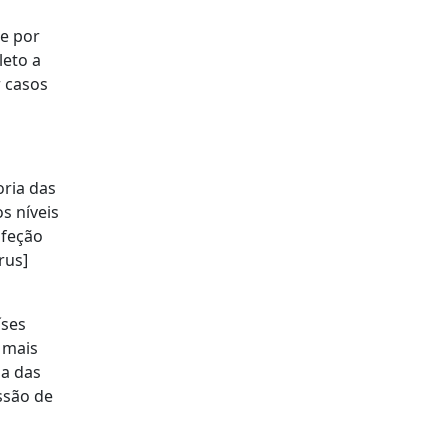
e por
leto a
r casos
oria das
s níveis
nfeção
rus]
íses
 mais
ia das
ssão de