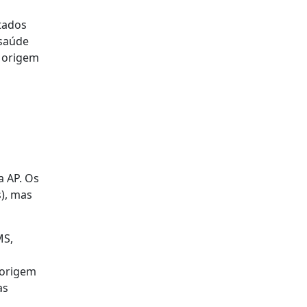
tados
 saúde
e origem
a AP. Os
), mas
MS,
 origem
as