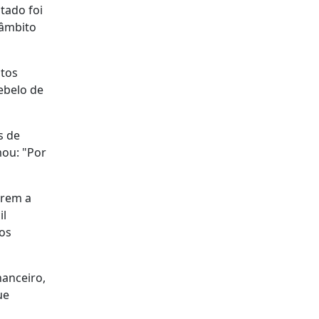
tado foi
 âmbito
ntos
ebelo de
s de
mou: "Por
arem a
il
nos
nanceiro,
ue