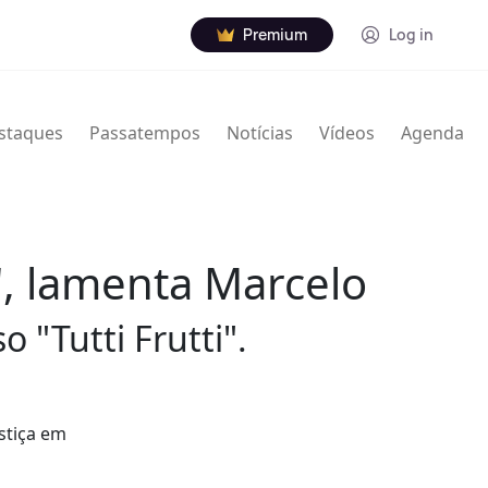
Premium
Log in
staques
Passatempos
Notícias
Vídeos
Agenda
a", lamenta Marcelo
 "Tutti Frutti".
ustiça em