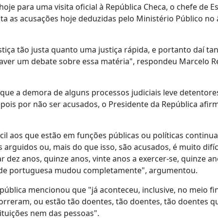
je para uma visita oficial à República Checa, o chefe de Es
nta as acusações hoje deduzidas pelo Ministério Público no
tiça tão justa quanto uma justiça rápida, e portanto daí ta
a haver um debate sobre essa matéria", respondeu Marcelo R
 que a demora de alguns processos judiciais leve detentore
epois por não ser acusados, o Presidente da República afir
cil aos que estão em funções públicas ou políticas continu
 arguidos ou, mais do que isso, são acusados, é muito difíc
r dez anos, quinze anos, vinte anos a exercer-se, quinze a
iedade portuguesa mudou completamente", argumentou.
pública mencionou que "já aconteceu, inclusive, no meio fi
rreram, ou estão tão doentes, tão doentes, tão doentes q
ituições nem das pessoas".