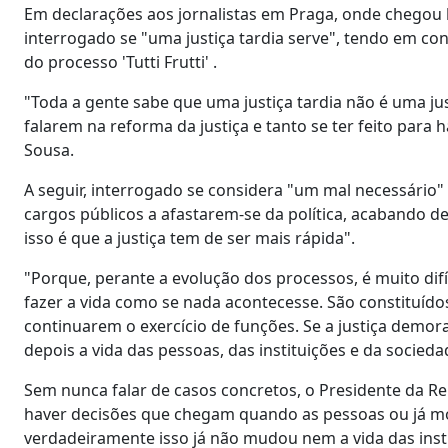
Em declarações aos jornalistas em Praga, onde chegou ho
interrogado se "uma justiça tardia serve", tendo em co
do processo 'Tutti Frutti' .
"Toda a gente sabe que uma justiça tardia não é uma jus
falarem na reforma da justiça e tanto se ter feito par
Sousa.
A seguir, interrogado se considera "um mal necessário"
cargos públicos a afastarem-se da política, acabando d
isso é que a justiça tem de ser mais rápida".
"Porque, perante a evolução dos processos, é muito difí
fazer a vida como se nada acontecesse. São constituídos
continuarem o exercício de funções. Se a justiça demora
depois a vida das pessoas, das instituições e da soc
Sem nunca falar de casos concretos, o Presidente da Re
haver decisões que chegam quando as pessoas ou já mo
verdadeiramente isso já não mudou nem a vida das inst