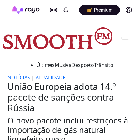
On Air
Podcasts
Log in
Premium
Últimas
Música
Desporto
Trânsito
NOTÍCIAS
|
ATUALIDADE
União Europeia adota 14.º
pacote de sanções contra
Rússia
O novo pacote inclui restrições à
importação de gás natural
liquefeito russo.