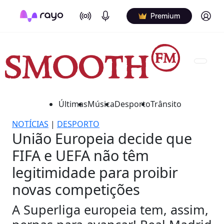
On Air
Podcasts
Log in
Premium
Últimas
Música
Desporto
Trânsito
NOTÍCIAS
|
DESPORTO
União Europeia decide que
FIFA e UEFA não têm
legitimidade para proibir
novas competições
A Superliga europeia tem, assim,