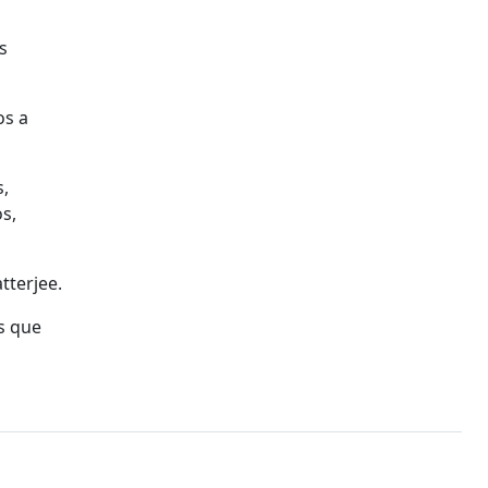
s
os a
s,
s,
tterjee.
s que