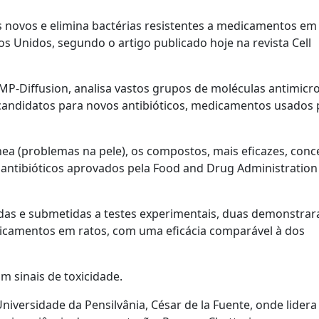
cos novos e elimina bactérias resistentes a medicamentos em 
s Unidos, segundo o artigo publicado hoje na revista Cell
a AMP-Diffusion, analisa vastos grupos de moléculas antimicr
 candidatos para novos antibióticos, medicamentos usados 
nea (problemas na pele), os compostos, mais eficazes, con
tibióticos aprovados pela Food and Drug Administration 
das e submetidas a testes experimentais, duas demonstrar
dicamentos em ratos, com uma eficácia comparável à dos
 sinais de toxicidade.
Universidade da Pensilvânia, César de la Fuente, onde lider