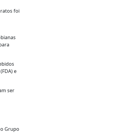
ratos foi
obianas
para
cebidos
(FDA) e
am ser
a o Grupo