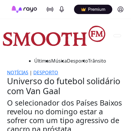
On Air
Podcasts
Log in
Premium
Últimas
Música
Desporto
Trânsito
NOTÍCIAS
|
DESPORTO
Universo do futebol solidário
com Van Gaal
O selecionador dos Países Baixos
revelou no domingo estar a
sofrer com um tipo agressivo de
cancro na próstata.