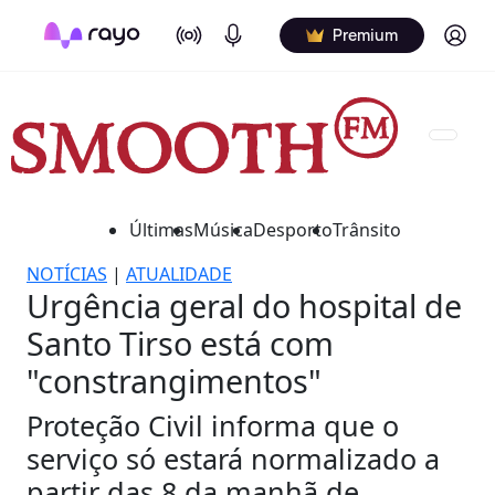
On Air
Podcasts
Log in
Premium
Últimas
Música
Desporto
Trânsito
NOTÍCIAS
|
ATUALIDADE
Urgência geral do hospital de
Santo Tirso está com
"constrangimentos"
Proteção Civil informa que o
serviço só estará normalizado a
partir das 8 da manhã de