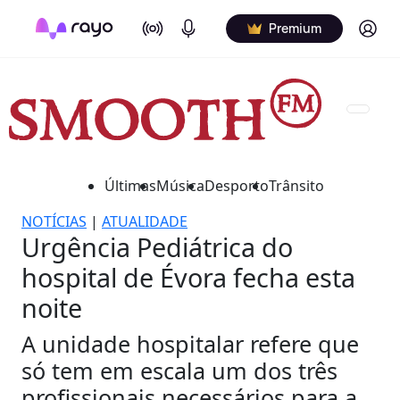
On Air
Podcasts
Log in
Premium
Últimas
Música
Desporto
Trânsito
NOTÍCIAS
|
ATUALIDADE
Urgência Pediátrica do
hospital de Évora fecha esta
noite
A unidade hospitalar refere que
só tem em escala um dos três
profissionais necessários para a