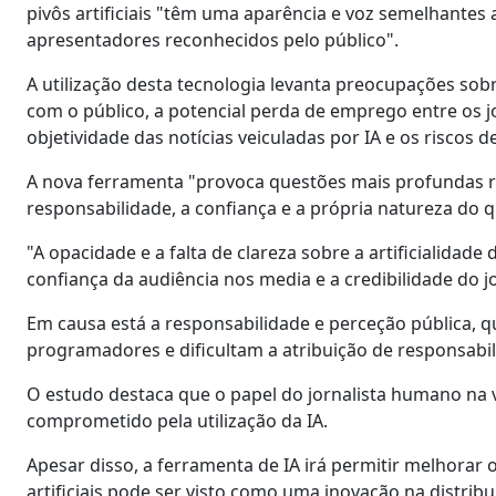
pivôs artificiais "têm uma aparência e voz semelhantes
apresentadores reconhecidos pelo público".
A utilização desta tecnologia levanta preocupações sob
com o público, a potencial perda de emprego entre os
objetividade das notícias veiculadas por IA e os riscos
A nova ferramenta "provoca questões mais profundas re
responsabilidade, a confiança e a própria natureza do q
"A opacidade e a falta de clareza sobre a artificialidad
confiança da audiência nos media e a credibilidade do 
Em causa está a responsabilidade e perceção pública, qu
programadores e dificultam a atribuição de responsabi
O estudo destaca que o papel do jornalista humano na v
comprometido pela utilização da IA.
Apesar disso, a ferramenta de IA irá permitir melhorar 
artificiais pode ser visto como uma inovação na distrib