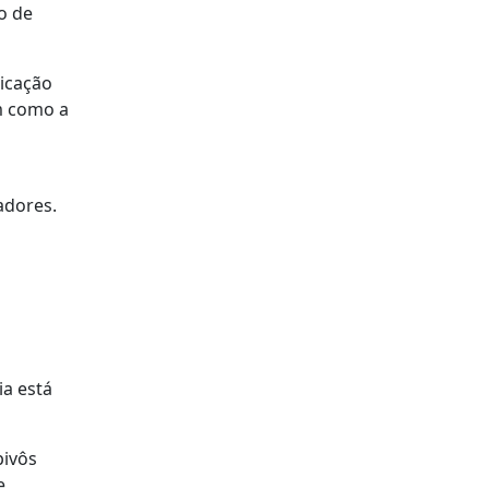
o de
nicação
m como a
adores.
ia está
pivôs
e