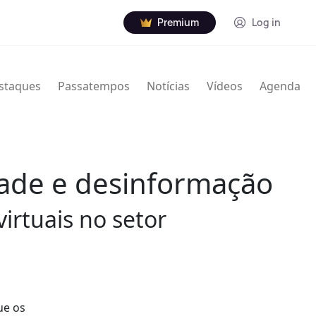
Premium
Log in
staques
Passatempos
Notícias
Vídeos
Agenda
idade e desinformação
irtuais no setor
ue os