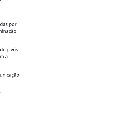
adas por
minação
 de pivôs
om a
municação
r