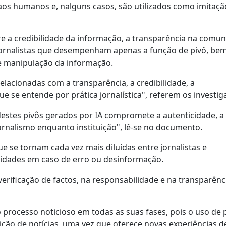
 aos humanos e, nalguns casos, são utilizados como imitaçã
re a credibilidade da informação, a transparência na comu
 jornalistas que desempenham apenas a função de pivô, be
 de manipulação da informação.
lacionadas com a transparência, a credibilidade, a
ue se entende por prática jornalística", referem os investig
e destes pivôs gerados por IA compromete a autenticidade, a
jornalismo enquanto instituição", lê-se no documento.
e se tornam cada vez mais diluídas entre jornalistas e
lidades em caso de erro ou desinformação.
erificação de factos, na responsabilidade e na transparênc
o processo noticioso em todas as suas fases, pois o uso de 
uição de notícias, uma vez que oferece novas experiências d