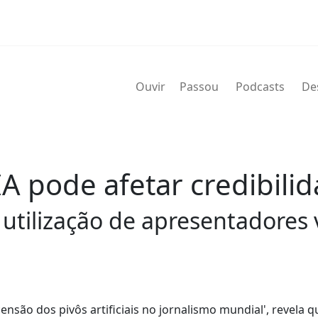
Ouvir
Passou
Podcasts
De
 IA pode afetar credibil
utilização de apresentadores v
censão dos pivôs artificiais no jornalismo mundial', revela q