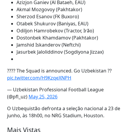
Azizjon Ganiev (Al Bataeh, EAU)
Akmal Mozgovoy (Pakhtakor)
Sherzod Esanov (FK Buxoro)
Otabek Shukurov (Baniyas, EAU)
Odiljon Hamrobekov (Tractor, Irão)
Dostonbek Khamdamov (Pakhtakor)
Jamshid Iskanderov (Neftchi)
Jasurbek Jaloliddinov (Sogdiyona Jizzax)
???? The Squad is announced. Go Uzbekistan ??
pic.twitter.com/H9KzqeXNPH
— Uzbekistan Professional Football League
(@pfl_uz)
May 25, 2026
O Uzbequistão defronta a seleção nacional a 23 de
junho, às 18h00, no NRG Stadium, Houston.
Mais Vistas