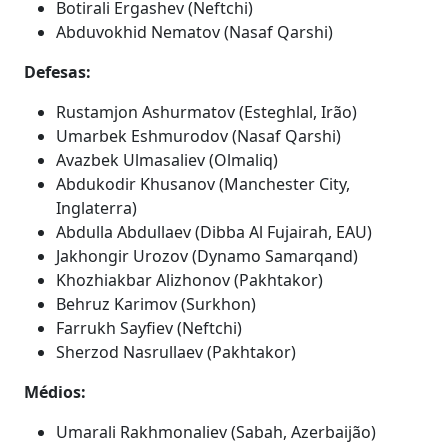
Botirali Ergashev (Neftchi)
Abduvokhid Nematov (Nasaf Qarshi)
Defesas:
Rustamjon Ashurmatov (Esteghlal, Irão)
Umarbek Eshmurodov (Nasaf Qarshi)
Avazbek Ulmasaliev (Olmaliq)
Abdukodir Khusanov (Manchester City,
Inglaterra)
Abdulla Abdullaev (Dibba Al Fujairah, EAU)
Jakhongir Urozov (Dynamo Samarqand)
Khozhiakbar Alizhonov (Pakhtakor)
Behruz Karimov (Surkhon)
Farrukh Sayfiev (Neftchi)
Sherzod Nasrullaev (Pakhtakor)
Médios:
Umarali Rakhmonaliev (Sabah, Azerbaijão)