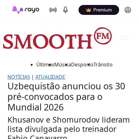
On Air
Podcasts
Log in
Premium
Últimas
Música
Desporto
Trânsito
NOTÍCIAS
|
ATUALIDADE
Uzbequistão anunciou os 30
pré-convocados para o
Mundial 2026
Khusanov e Shomurodov lideram
lista divulgada pelo treinador
Fabio Canavarro.