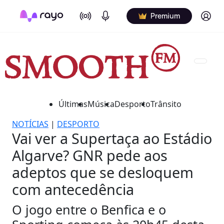
On Air
Podcasts
Log in
Premium
Últimas
Música
Desporto
Trânsito
NOTÍCIAS
|
DESPORTO
Vai ver a Supertaça ao Estádio
Algarve? GNR pede aos
adeptos que se desloquem
com antecedência
O jogo entre o Benfica e o