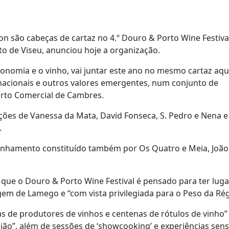
on são cabeças de cartaz no 4.º Douro & Porto Wine Festiva
to de Viseu, anunciou hoje a organização.
ronomia e o vinho, vai juntar este ano no mesmo cartaz aqu
nacionais e outros valores emergentes, num conjunto de
orto Comercial de Cambres.
ações de Vanessa da Mata, David Fonseca, S. Pedro e Nena e
.
alinhamento constituído também por Os Quatro e Meia, Joã
 que o Douro & Porto Wine Festival é pensado para ter lug
rgem de Lamego e “com vista privilegiada para o Peso da Ré
s de produtores de vinhos e centenas de rótulos de vinho”
ão”, além de sessões de ‘showcooking’ e experiências senso