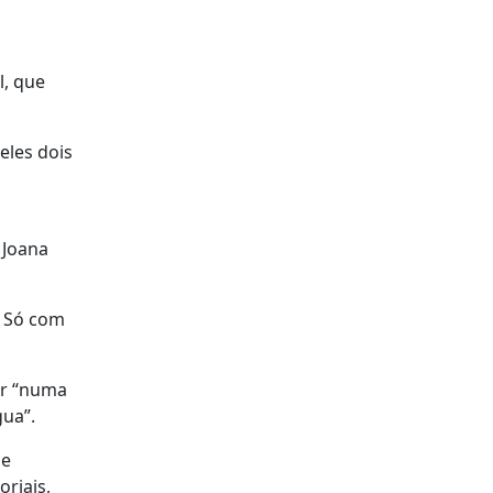
l, que
eles dois
 Joana
o Só com
ar “numa
gua”.
 e
riais,