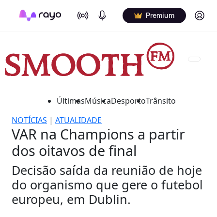
On Air
Podcasts
Log in
Premium
Últimas
Música
Desporto
Trânsito
NOTÍCIAS
|
ATUALIDADE
VAR na Champions a partir
dos oitavos de final
Decisão saída da reunião de hoje
do organismo que gere o futebol
europeu, em Dublin.