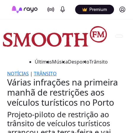
On Air
Podcasts
Log in
Premium
Últimas
Música
Desporto
Trânsito
NOTÍCIAS
|
TRÂNSITO
Várias infrações na primeira
manhã de restrições aos
veículos turísticos no Porto
Projeto-piloto de restrição ao
trânsito de veículos turísticos
arrancou esta terça-feira e vai